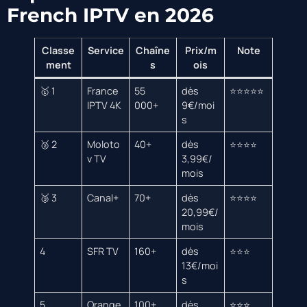
French IPTV en 2026
Classe
Service
Chaîne
Prix/m
Note
ment
s
ois
🥇 1
France
55
dès
⭐⭐⭐⭐⭐
IPTV 4K
000+
9€/moi
s
🥈 2
Moloto
40+
dès
⭐⭐⭐⭐
v TV
3,99€/
mois
🥉 3
Canal+
70+
dès
⭐⭐⭐⭐
20,99€/
mois
4
SFR TV
160+
dès
⭐⭐⭐
13€/moi
s
5
Orange
100+
dès
⭐⭐⭐