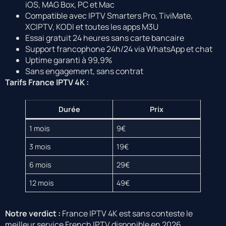
iOS, MAG Box, PC et Mac
Compatible avec IPTV Smarters Pro, TiviMate,
XCIPTV, KODI et toutes les apps M3U
Essai gratuit 24 heures sans carte bancaire
Support francophone 24h/24 via WhatsApp et chat
Uptime garanti à 99,9%
Sans engagement, sans contrat
Tarifs France IPTV 4K :
Durée
Prix
1 mois
9€
3 mois
19€
6 mois
29€
12 mois
49€
Notre verdict :
France IPTV 4K est sans conteste le
meilleur service French IPTV disponible en 2026.