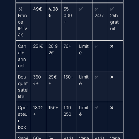
🥇
49€
4,08
55
✅
✅
✅
Fran
€
000
24/7
24h
ce
+
grat
IPTV
uit
4K
Can
251€
20,9
70+
Limit
✅
❌
al+
2€
é
ann
uel
Bou
350
29€
150+
Limit
✅
❌
quet
€+
+
é
satel
lite
Opér
180€
15€+
100–
Limit
✅
❌
ateu
+
250
é
r
box
Servi
60–
5–
Varia
Varia
Varia
Varia