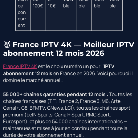
ce
120€
10€
ble
ble
ble
ble
con
curr
ent
🥇 France IPTV 4K — Meilleur IPTV
abonnement 12 mois 2026
France IPTV 4K
est le choix numéro un pour l’
IPTV
abonnement 12 mois
en France en 2026. Voici pourquoi il
domine le marché annuel :
55 000+ chaînes garanties pendant 12 mois :
Toutes les
chaînes françaises (TF1, France 2, France 3, M6, Arte,
Canal+, C8, BFMTV, CNews, LCI), toutes les chaînes sport
premium (beIN Sports, Canal+ Sport, RMC Sport,
Eurosport), et plus de 54 000 chaînes internationales —
maintenues et mises à jour en continu pendant toute la
durée de votre abonnement annuel.