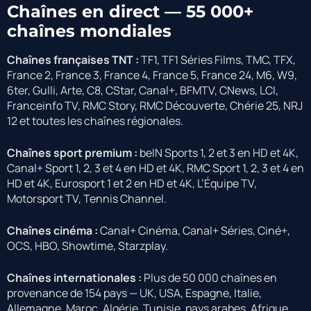
Chaînes en direct — 55 000+
chaînes mondiales
Chaînes françaises TNT :
TF1, TF1 Séries Films, TMC, TFX,
France 2, France 3, France 4, France 5, France 24, M6, W9,
6ter, Gulli, Arte, C8, CStar, Canal+, BFMTV, CNews, LCI,
Franceinfo TV, RMC Story, RMC Découverte, Chérie 25, NRJ
12 et toutes les chaînes régionales.
Chaînes sport premium :
beIN Sports 1, 2 et 3 en HD et 4K,
Canal+ Sport 1, 2, 3 et 4 en HD et 4K, RMC Sport 1, 2, 3 et 4 en
HD et 4K, Eurosport 1 et 2 en HD et 4K, L’Équipe TV,
Motorsport TV, Tennis Channel.
Chaînes cinéma :
Canal+ Cinéma, Canal+ Séries, Ciné+,
OCS, HBO, Showtime, Starzplay.
Chaînes internationales :
Plus de 50 000 chaînes en
provenance de 154 pays — UK, USA, Espagne, Italie,
Allemagne, Maroc, Algérie, Tunisie, pays arabes, Afrique,