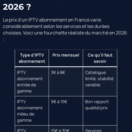
2026 ?
Le prix d’un IPTV abonnement en France varie
considérablement selon les services et les durées
choisies. Voici une fourchette réaliste du marché en 2026
:
Type d’IPTV
Prix mensuel
Ce qu’il faut
abonnement
savoir
IPTV
3€ à 8€
Catalogue
abonnement
limité, stabilité
entrée de
variable
gamme
IPTV
9€ à 15€
Bon rapport
abonnement
qualité/prix
milieu de
gamme
IPTV
15€ à 30€
Services