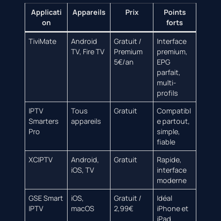
Applicati
Appareils
Prix
Points
on
forts
TiviMate
Android
Gratuit /
Interface
TV, Fire TV
Premium
premium,
5€/an
EPG
parfait,
multi-
profils
IPTV
Tous
Gratuit
Compatibl
Smarters
appareils
e partout,
Pro
simple,
fiable
XCIPTV
Android,
Gratuit
Rapide,
iOS, TV
interface
moderne
GSE Smart
iOS,
Gratuit /
Idéal
IPTV
macOS
2,99€
iPhone et
iPad