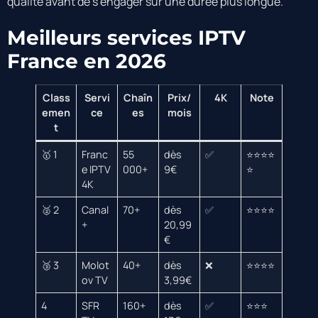
qualité avant de s’engager sur une durée plus longue.
Meilleurs services IPTV
France en 2026
Class
Servi
Chaîn
Prix/
4K
Note
emen
ce
es
mois
t
🥇 1
Franc
55
dès
✅
⭐⭐⭐⭐
e IPTV
000+
9€
⭐
4K
🥈 2
Canal
70+
dès
✅
⭐⭐⭐⭐
+
20,99
€
🥉 3
Molot
40+
dès
❌
⭐⭐⭐⭐
ov TV
3,99€
4
SFR
160+
dès
✅
⭐⭐⭐