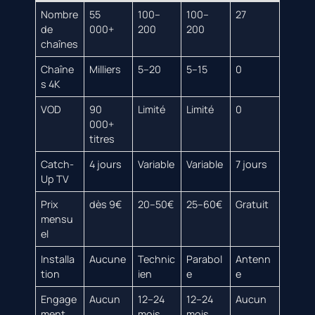
Nombre
55
100–
100–
27
de
000+
200
200
chaînes
Chaîne
Milliers
5–20
5–15
0
s 4K
VOD
90
Limité
Limité
0
000+
titres
Catch-
4 jours
Variable
Variable
7 jours
Up TV
Prix
dès 9€
20–50€
25–60€
Gratuit
mensu
el
Installa
Aucune
Technic
Parabol
Antenn
tion
ien
e
e
Engage
Aucun
12–24
12–24
Aucun
ment
mois
mois