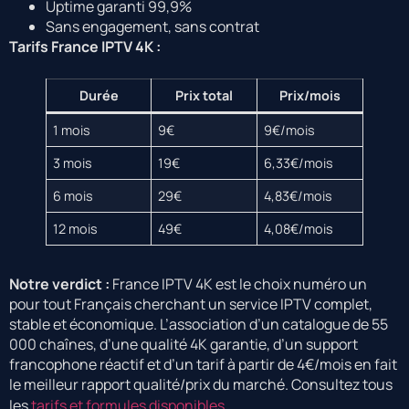
Uptime garanti 99,9%
Sans engagement, sans contrat
Tarifs France IPTV 4K :
Durée
Prix total
Prix/mois
1 mois
9€
9€/mois
3 mois
19€
6,33€/mois
6 mois
29€
4,83€/mois
12 mois
49€
4,08€/mois
Notre verdict :
France IPTV 4K est le choix numéro un
pour tout Français cherchant un service IPTV complet,
stable et économique. L’association d’un catalogue de 55
000 chaînes, d’une qualité 4K garantie, d’un support
francophone réactif et d’un tarif à partir de 4€/mois en fait
le meilleur rapport qualité/prix du marché. Consultez tous
les
tarifs et formules disponibles
.